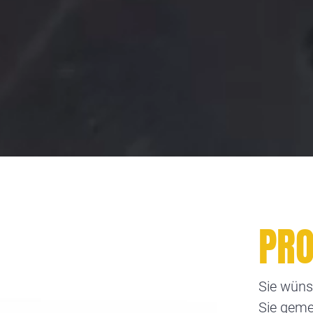
PRO
Sie wüns
Sie geme