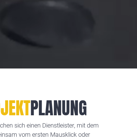
JEKT
PLANUNG
chen sich einen Dienstleister, mit dem
insam vom ersten Mausklick oder