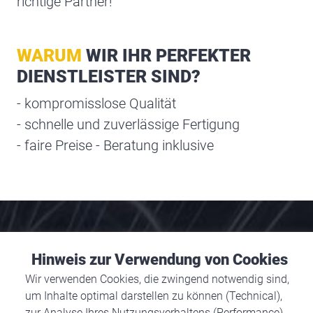
richtige Partner!
WARUM
WIR IHR PERFEKTER
DIENSTLEISTER SIND?
- kompromisslose Qualität
- schnelle und zuverlässige Fertigung
- faire Preise - Beratung inklusive
UNSERE LEISTUNGEN
Hinweis zur Verwendung von Cookies
Wir verwenden Cookies, die zwingend notwendig sind,
um Inhalte optimal darstellen zu können (Technical),
zur Analyse Ihres Nutzungsverhaltens (Performance),